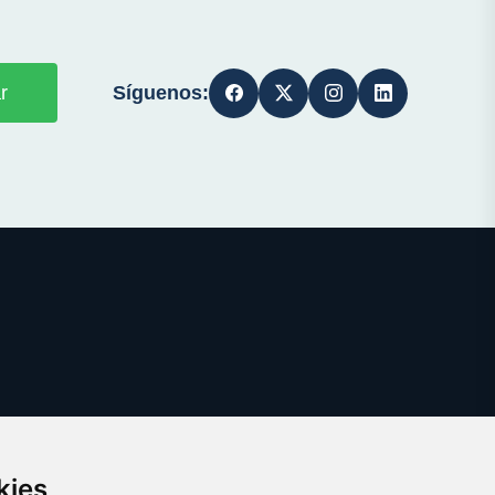
Síguenos:
r
kies