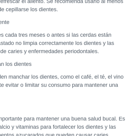
 refrescar el aliento. Se recomienda usarlo al menos
e cepillarse los dientes.
ente
es cada tres meses o antes si las cerdas están
stado no limpia correctamente los dientes y las
n de caries y enfermedades periodontales.
n los dientes
n manchar los dientes, como el café, el té, el vino
nte evitar o limitar su consumo para mantener una
mportante para mantener una buena salud bucal. Es
cio y vitaminas para fortalecer los dientes y las
imentos azucarados que pueden causar caries.